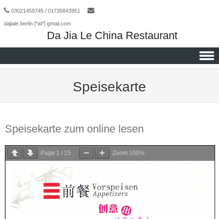
03021459745 / 01735843951
dajiale.berlin [*at*] gmail.com
Da Jia Le China Restaurant
Skip to content
Speisekarte
Speisekarte zum online lesen
Page
1
/
15
Zoom
100%