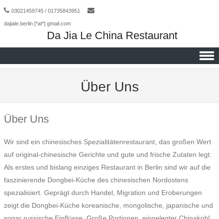
03021459745 / 01735843951
dajiale.berlin [*at*] gmail.com
Da Jia Le China Restaurant
Skip to content
Über Uns
Über Uns
Wir sind ein chinesisches Spezialitätenrestaurant, das großen Wert
auf original-chinesische Gerichte und gute und frische Zutaten legt.
Als erstes und bislang einziges Restaurant in Berlin sind wir auf die
faszinierende Dongbei-Küche des chinesischen Nordostens
spezialisiert. Geprägt durch Handel, Migration und Eroberungen
zeigt die Dongbei-Küche koreanische, mongolische, japanische und
sogar russische Einflüsse. Große Portionen, eingelegter Chinakohl,