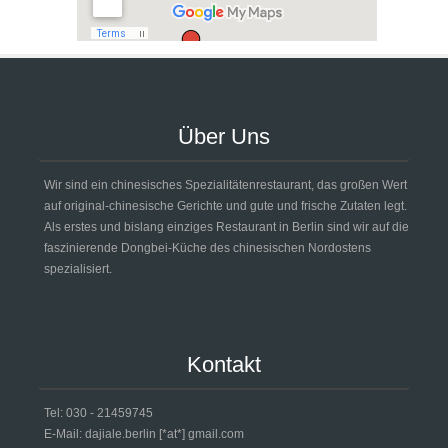
Über Uns
Wir sind ein chinesisches Spezialitätenrestaurant, das großen Wert
auf original-chinesische Gerichte und gute und frische Zutaten legt.
Als erstes und bislang einziges Restaurant in Berlin sind wir auf die
faszinierende Dongbei-Küche des chinesischen Nordostens
spezialisiert.
Kontakt
Tel: 030 - 21459745
E-Mail: dajiale.berlin [*at*] gmail.com